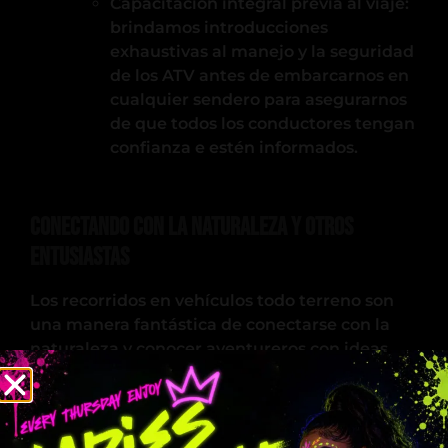
Capacitación integral previa al viaje:
brindamos introducciones
exhaustivas al manejo y la seguridad
de los ATV antes de embarcarnos en
cualquier sendero para asegurarnos
de que todos los conductores tengan
confianza e estén informados.
Conectando con la naturaleza y otros
entusiastas
Los recorridos en vehículos todo terreno son
una manera fantástica de conectarse con la
naturaleza y conocer aventureros con ideas
afines. Los senderos recorren algunas de las
zonas más serenas y vírgenes del sur de
Florida, a menudo inaccesibles a pie o en
vehículos estándar. En el camino, los pasajeros