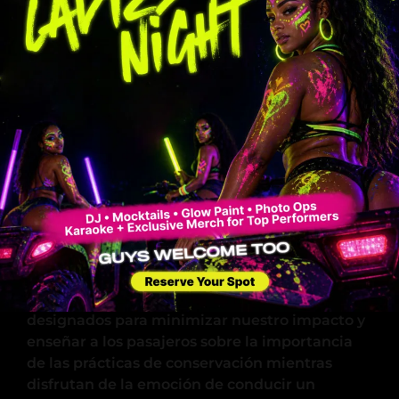
podrán encontrar vida silvestre nativa como
ciervos, pavos salvajes y varias especies de
aves, lo que hace de cada recorrido un nuevo
descubrimiento de la rica biodiversidad de
Florida.
Prácticas de conducción sostenible
Estamos comprometidos a preservar la belleza
natural de nuestros senderos y los entornos
circundantes. Nuestros tours se realizan con el
máximo respeto por la tierra y la vida silvestre.
Nos adherimos estrictamente a los senderos
designados para minimizar nuestro impacto y
enseñar a los pasajeros sobre la importancia
de las prácticas de conservación mientras
disfrutan de la emoción de conducir un